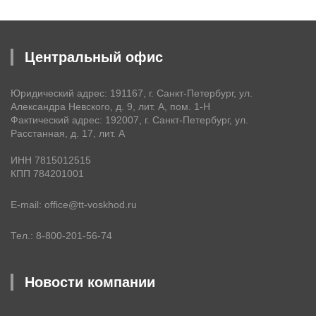
Центральный офис
Юридический адрес: 191167, г. Санкт-Петербург, ул.
Александра Невского, д. 9, лит. А, пом. 1-Н
Фактический адрес: 192007, г. Санкт-Петербург, ул.
Расстанная, д. 17, лит. А
ИНН 7815012515
КПП 784201001
E-mail
office@tt-voskhod.ru
Тел.
8-800-201-56-74
Новости компании